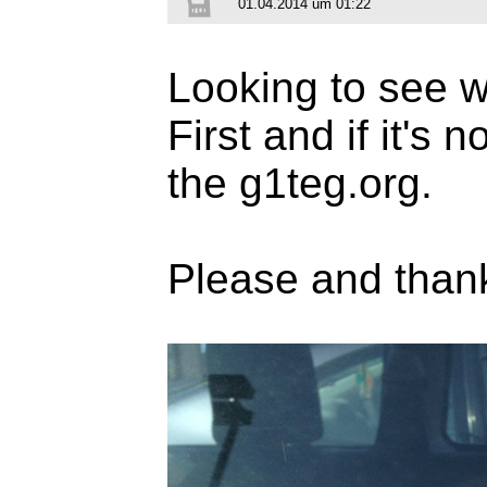
01.04.2014 um 01:22
Looking to see wh
First and if it's 
the g1teg.org.
Please and than