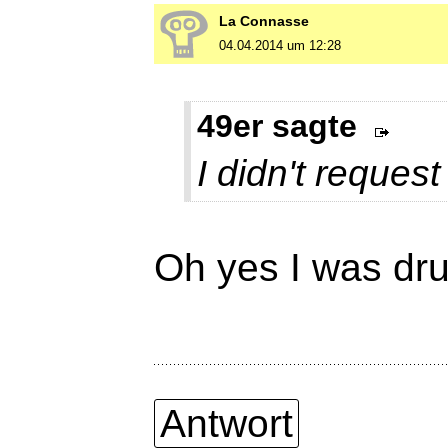
La Connasse
04.04.2014 um 12:28
49er sagte
I didn't request 
Oh yes I was dru
Antwort