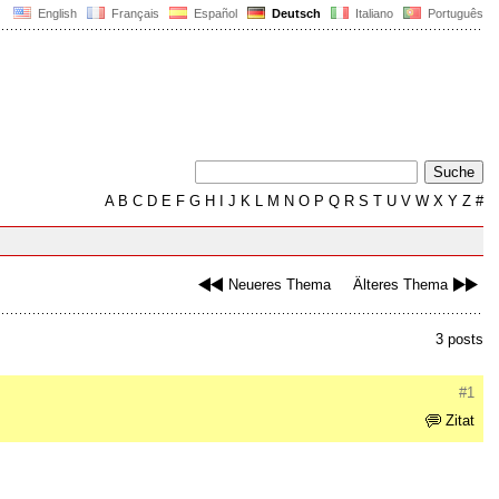
English
Français
Español
Deutsch
Italiano
Português
A
B
C
D
E
F
G
H
I
J
K
L
M
N
O
P
Q
R
S
T
U
V
W
X
Y
Z
#
Neueres Thema
Älteres Thema
3 posts
#1
Zitat