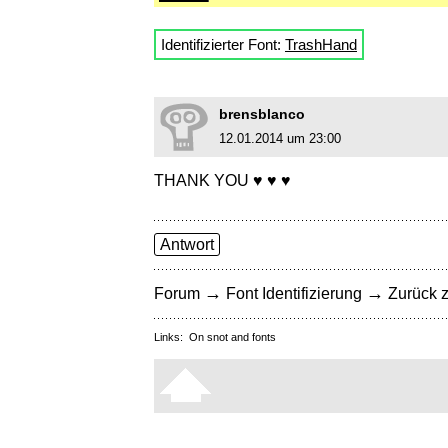
Identifizierter Font:
TrashHand
brensblanco
12.01.2014 um 23:00
THANK YOU ♥ ♥ ♥
Antwort
→
→
Forum
Font Identifizierung
Zurück z
Links:
On snot and fonts