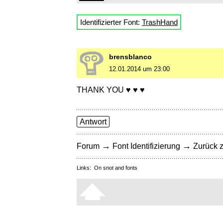
Identifizierter Font:
TrashHand
brensblanco
12.01.2014 um 23:00
THANK YOU ♥ ♥ ♥
Antwort
→
→
Forum
Font Identifizierung
Zurück z
Links:
On snot and fonts