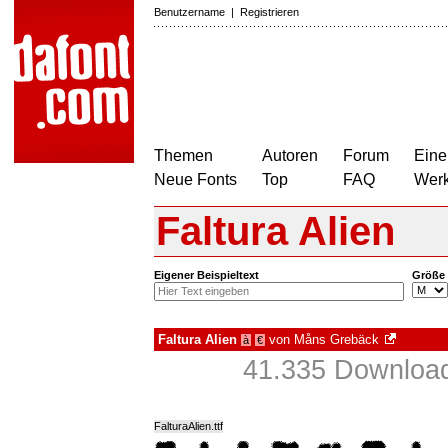
Benutzername
|
Registrieren
Themen
Autoren
Forum
Eine
Neue Fonts
Top
FAQ
Wer
Faltura Alien
Eigener Beispieltext
Größe
Faltura Alien
von
Måns Grebäck
à
€
41.335 Download
FalturaAlien.ttf