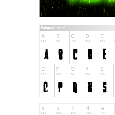
FalturaAlien.ttf