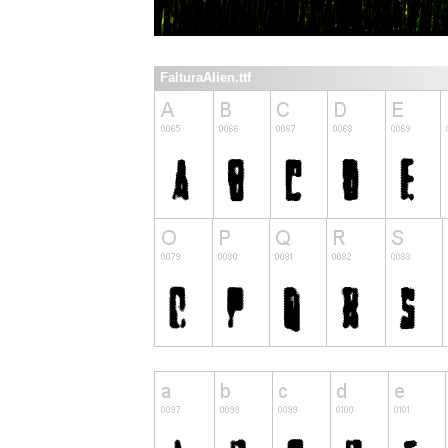
FalturaAlien.ttf