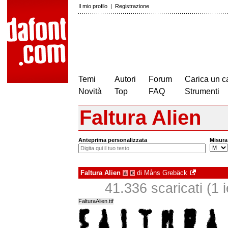
Il mio profilo
|
Registrazione
Temi
Autori
Forum
Carica un c
Novità
Top
FAQ
Strumenti
Faltura Alien
Anteprima personalizzata
Misura
Faltura Alien
di
Måns Grebäck
à
€
41.336 scaricati (1 i
FalturaAlien.ttf