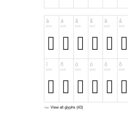
➥
View all glyphs (43)