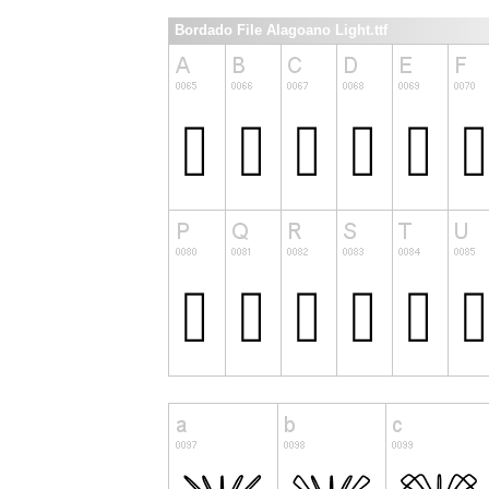
Bordado File Alagoano Light.ttf