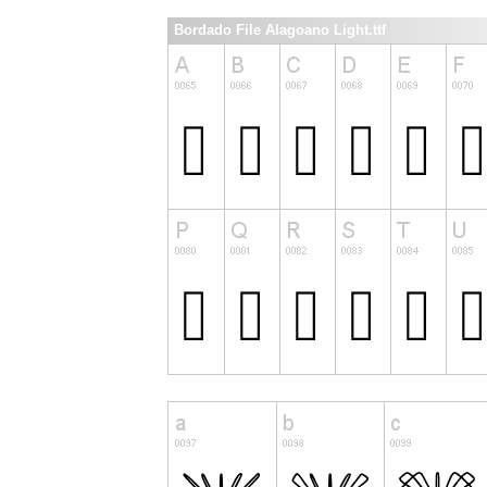
Bordado File Alagoano Light.ttf