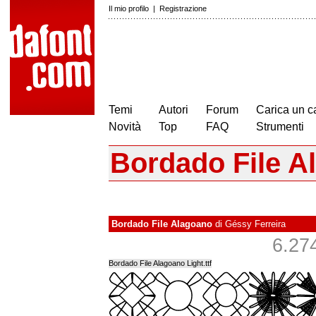
Il mio profilo
|
Registrazione
Temi
Autori
Forum
Carica un c
Novità
Top
FAQ
Strumenti
Bordado File A
Bordado File Alagoano
di
Géssy Ferreira
6.274
Bordado File Alagoano Light.ttf