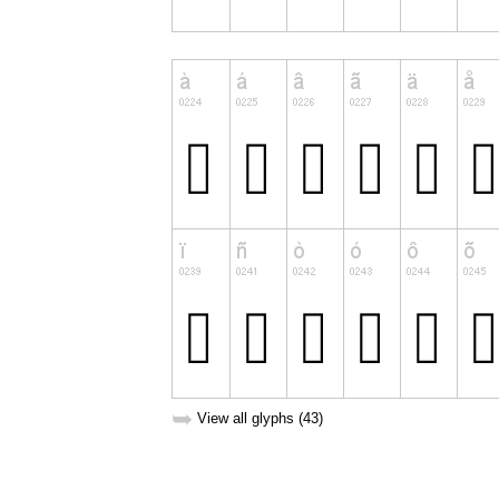
➥
View all glyphs (43)