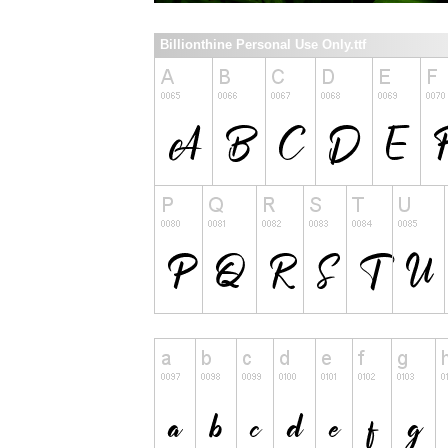
Billionthine Personal Use Only.ttf