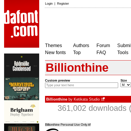
Login
|
Register
Themes
Authors
Forum
Submit
New fonts
Top
FAQ
Tools
Billionthine
Custom preview
Size
Billionthine
by
Ketikata Studio
361,002 downloads (
Billionthine Personal Use Only.ttf