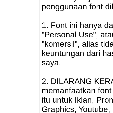
penggunaan font di
1. Font ini hanya d
"Personal Use", ata
"komersil", alias ti
keuntungan dari h
saya.
2. DILARANG KERA
memanfaatkan font i
itu untuk Iklan, Pro
Graphics, Youtube,