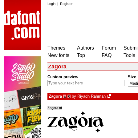
Login
|
Register
Themes
Authors
Forum
Submit
New fonts
Top
FAQ
Tools
Zagora
Custom preview
Size
Zagora
by
Riyadh Rahman
à
€
Zagora.ttf