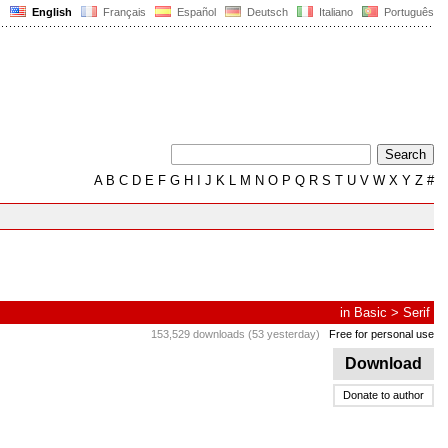
English
Français
Español
Deutsch
Italiano
Português
A
B
C
D
E
F
G
H
I
J
K
L
M
N
O
P
Q
R
S
T
U
V
W
X
Y
Z
#
in
Basic
>
Serif
153,529 downloads (53 yesterday)
Free for personal use
Download
Donate to author