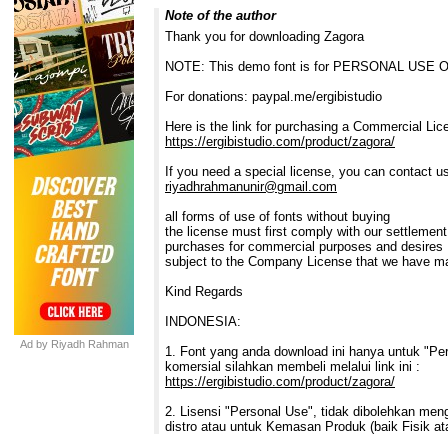
Note of the author
Thank you for downloading Zagora
NOTE: This demo font is for PERSONAL USE ONL
For donations: paypal.me/ergibistudio
Here is the link for purchasing a Commercial Lic
https://ergibistudio.com/product/zagora/
If you need a special license, you can contact us
riyadhrahmanunir@gmail.com
all forms of use of fonts without buying
the license must first comply with our settlemen
purchases for commercial purposes and desires
subject to the Company License that we have m
Kind Regards
INDONESIA:
Ad by Riyadh Rahman
1. Font yang anda download ini hanya untuk "Pers
komersial silahkan membeli melalui link ini :
https://ergibistudio.com/product/zagora/
2. Lisensi "Personal Use", tidak dibolehkan men
distro atau untuk Kemasan Produk (baik Fisik a