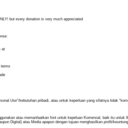
Y! but every donation is very much appreciated
ense:
 at
t terms
ade
onal Use"/kebutuhan pribadi, atau untuk keperluan yang sifatnya tidak "komer
ggunakan atau memanfaatkan font untuk kepeluan Komersial, baik itu untuk I
taupun Digital) atau Media apapun dengan tujuan menghasilkan profit/keunt