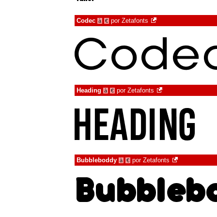
Codec
por
Zetafonts
à
€
Heading
por
Zetafonts
à
€
Bubbleboddy
por
Zetafonts
à
€