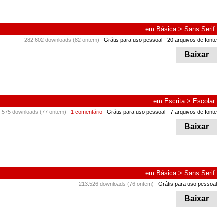
em
Básica
>
Sans Serif
282.602 downloads (82 ontem)
Grátis para uso pessoal
- 20 arquivos de fonte
Baixar
em
Escrita
>
Escolar
.575 downloads (77 ontem)
1 comentário
Grátis para uso pessoal
- 7 arquivos de fonte
Baixar
em
Básica
>
Sans Serif
213.526 downloads (76 ontem)
Grátis para uso pessoal
Baixar