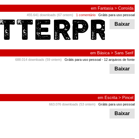
em
Fantasia
>
Corroída
455.641 downloads (67 ontem)
1 comentário
Grátis para uso pessoal
Baixar
em
Básica
>
Sans Serif
688.014 downloads (59 ontem)
Grátis para uso pessoal
- 12 arquivos de fonte
Baixar
em
Escrita
>
Pincel
663.076 downloads (53 ontem)
Grátis para uso pessoal
Baixar