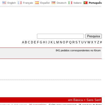
English
Français
Español
Deutsch
Italiano
Português
A
B
C
D
E
F
G
H
I
J
K
L
M
N
O
P
Q
R
S
T
U
V
W
X
Y
Z
#
841 pedidos correspondentes no fórum
em
Básica
>
Sans Serif