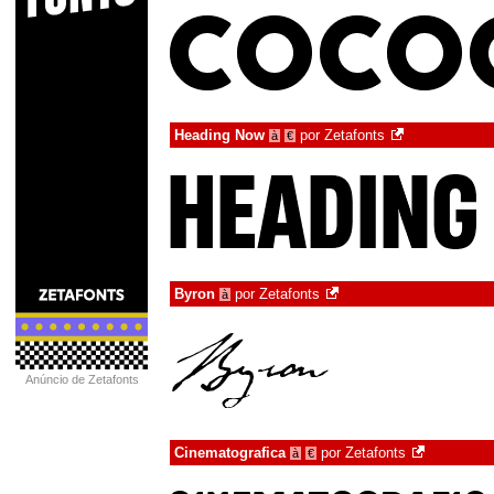
Heading Now
por
Zetafonts
à
€
Byron
por
Zetafonts
à
Anúncio de Zetafonts
Cinematografica
por
Zetafonts
à
€