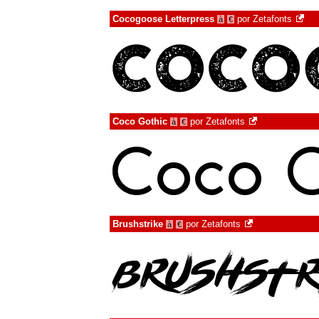
Cocogoose Letterpress
por
Zetafonts
à
€
Coco Gothic
por
Zetafonts
à
€
Brushstrike
por
Zetafonts
à
€