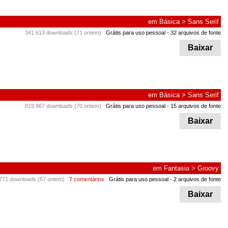
em
Básica
>
Sans Serif
341.613 downloads (71 ontem)
Grátis para uso pessoal
- 32 arquivos de fonte
Baixar
em
Básica
>
Sans Serif
819.967 downloads (70 ontem)
Grátis para uso pessoal
- 15 arquivos de fonte
Baixar
em
Fantasia
>
Groovy
771 downloads (67 ontem)
7 comentários
Grátis para uso pessoal
- 2 arquivos de fonte
Baixar