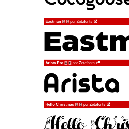
Eastman
por
Zetafonts
à
€
Arista Pro
por
Zetafonts
à
€
Hello Christmas
por
Zetafonts
à
€