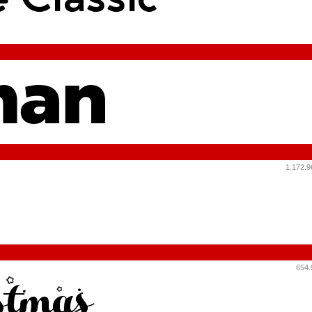
1.172.9
654.