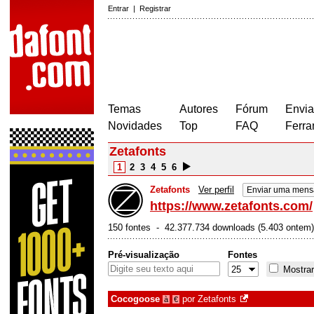
Entrar
|
Registrar
Temas
Autores
Fórum
Envia
Novidades
Top
FAQ
Ferra
Zetafonts
1
2
3
4
5
6
Zetafonts
Ver perfil
Enviar uma mens
https://www.zetafonts.com/
150 fontes - 42.377.734 downloads (5.403 ontem)
Pré-visualização
Fontes
Mostrar
Cocogoose
por
Zetafonts
à
€