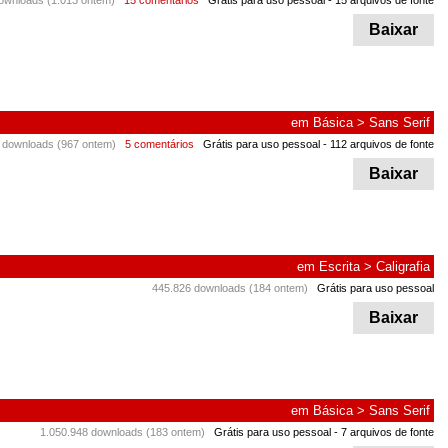
ownloads (1.013 ontem)
15 comentários
Grátis para uso pessoal
- 15 arquivos de fonte
Baixar
em
Básica
>
Sans Serif
 downloads (967 ontem)
5 comentários
Grátis para uso pessoal
- 112 arquivos de fonte
Baixar
em
Escrita
>
Caligrafia
445.826 downloads (184 ontem)
Grátis para uso pessoal
Baixar
em
Básica
>
Sans Serif
1.050.948 downloads (183 ontem)
Grátis para uso pessoal
- 7 arquivos de fonte