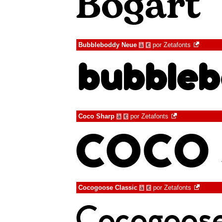
Bubbleboddy Neue
por
Zetafonts
à
€
Coco Sharp
por
Zetafonts
à
€
Cocogoose Classic
por
Zetafonts
à
€