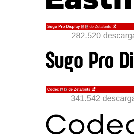
Sugo Pro Display
de
Zetafonts
à
€
282.520 descarga
Codec
de
Zetafonts
à
€
341.542 descarga