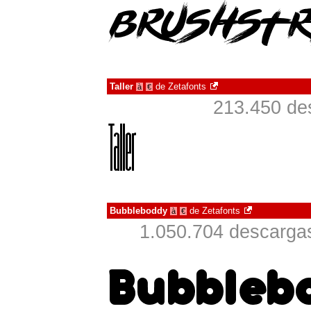
Taller
de
Zetafonts
à
€
213.450 de
Bubbleboddy
de
Zetafonts
à
€
1.050.704 descargas