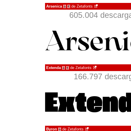
Arsenica
de
Zetafonts
à
€
605.004 descarga
Extenda
de
Zetafonts
à
€
166.797 descarg
Byron
de
Zetafonts
à