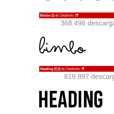
Bimbo
de
Zetafonts
€
368.498 descarga
Heading
de
Zetafonts
à
€
819.897 descarg