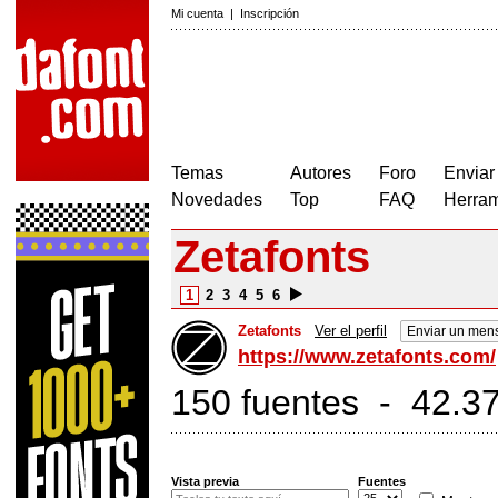
Mi cuenta
|
Inscripción
Temas
Autores
Foro
Enviar
Novedades
Top
FAQ
Herram
Zetafonts
1
2
3
4
5
6
Zetafonts
Ver el perfil
Enviar un mens
https://www.zetafonts.com/
150 fuentes - 42.37
Vista previa
Fuentes