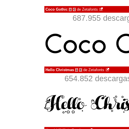
Coco Gothic
de
Zetafonts
à
€
687.955 descarg
Hello Christmas
de
Zetafonts
à
€
654.852 descargas