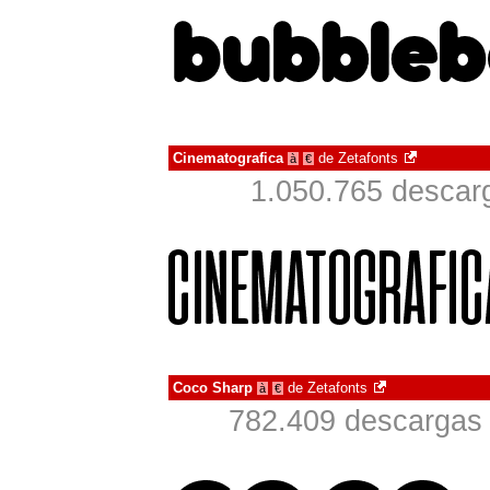
Cinematografica
de
Zetafonts
à
€
1.050.765 descar
Coco Sharp
de
Zetafonts
à
€
782.409 descargas 