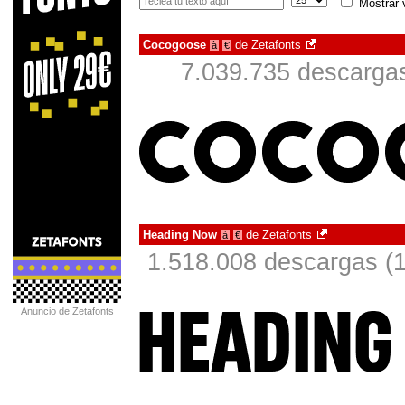
Mostrar 
Cocogoose
de
Zetafonts
à
€
7.039.735 descargas
Heading Now
de
Zetafonts
à
€
1.518.008 descargas (1
Anuncio de Zetafonts