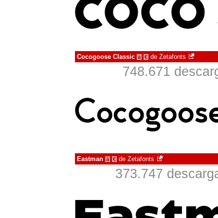
Cocogoose Classic
de
Zetafonts
à
€
748.671 descarg
Eastman
de
Zetafonts
à
€
373.747 descarga