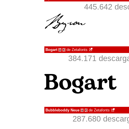
445.642 desc
Bogart
de
Zetafonts
à
€
384.171 descarga
Bubbleboddy Neue
de
Zetafonts
à
€
287.680 descarg