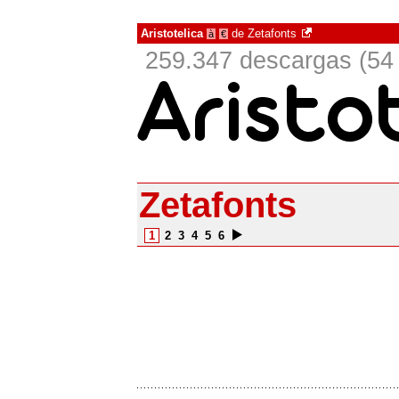
Aristotelica
de
Zetafonts
à
€
259.347 descargas (54 
Zetafonts
1
2
3
4
5
6