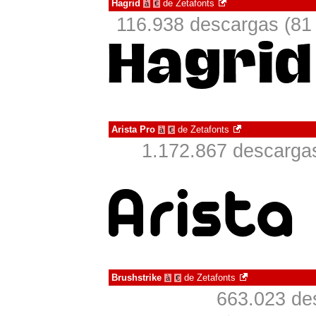
Hagrid
de
Zetafonts
à
€
116.938 descargas (81 
Arista Pro
de
Zetafonts
à
€
1.172.867 descargas
Brushstrike
de
Zetafonts
à
€
663.023 de