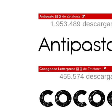
Antipasto
de
Zetafonts
à
€
1.953.489 descargas
Cocogoose Letterpress
de
Zetafonts
à
€
455.574 descarga