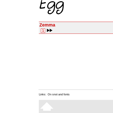
Zemma
1
Links:
On snot and fonts