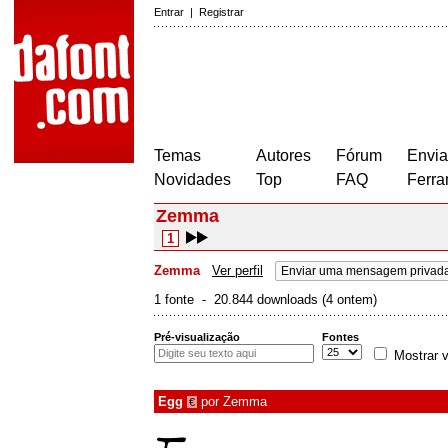
Entrar
|
Registrar
Temas
Autores
Fórum
Envia
Novidades
Top
FAQ
Ferra
Zemma
1
Zemma
Ver perfil
Enviar uma mensagem privad
1 fonte - 20.844 downloads (4 ontem)
Pré-visualização
Fontes
Mostrar v
Egg
por
Zemma
€