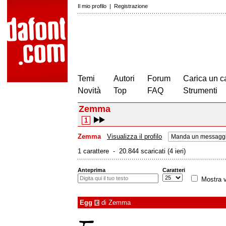
Il mio profilo
|
Registrazione
Temi
Autori
Forum
Carica un c
Novità
Top
FAQ
Strumenti
Zemma
1
Zemma
Visualizza il profilo
Manda un messaggi
1 carattere - 20.844 scaricati (4 ieri)
Anteprima
Caratteri
Mostra v
Egg
di
Zemma
€