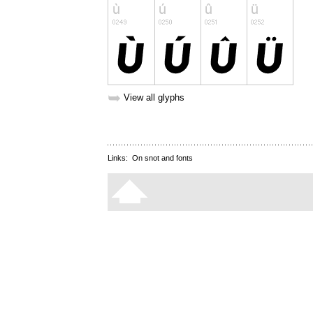
➥
View all glyphs
Links:
On snot and fonts