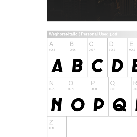
Weghorst-Italic ( Personal Used ).otf