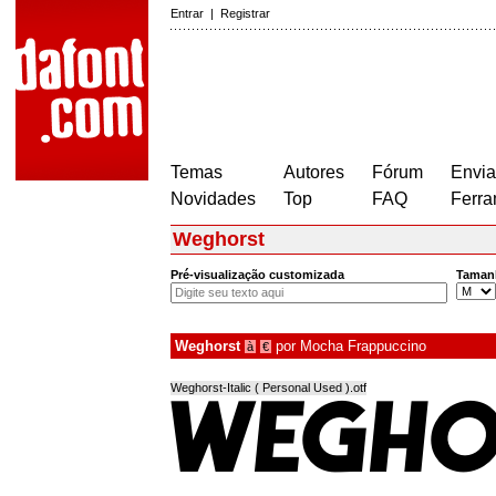
Entrar
|
Registrar
Temas
Autores
Fórum
Envia
Novidades
Top
FAQ
Ferra
Weghorst
Pré-visualização customizada
Taman
Weghorst
por
Mocha Frappuccino
à
€
Weghorst-Italic ( Personal Used ).otf