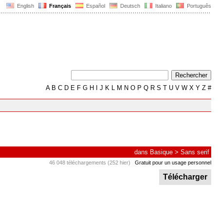
English
Français
Español
Deutsch
Italiano
Português
A
B
C
D
E
F
G
H
I
J
K
L
M
N
O
P
Q
R
S
T
U
V
W
X
Y
Z
#
dans
Basique
>
Sans serif
46 048 téléchargements (252 hier)
Gratuit pour un usage personnel
Télécharger