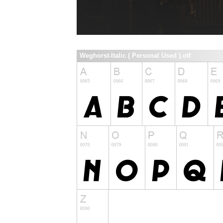
Weghorst-Italic ( Personal Used ).otf