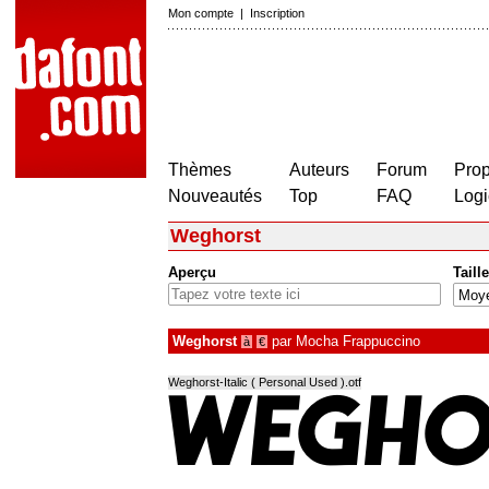
Mon compte
|
Inscription
Thèmes
Auteurs
Forum
Prop
Nouveautés
Top
FAQ
Logi
Weghorst
Aperçu
Taille
Weghorst
par
Mocha Frappuccino
à
€
Weghorst-Italic ( Personal Used ).otf