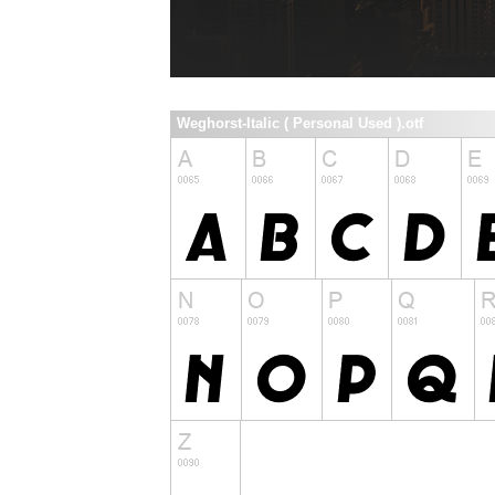
Weghorst-Italic ( Personal Used ).otf