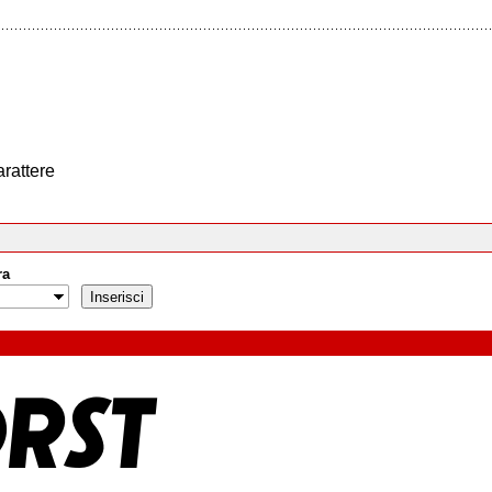
arattere
ra