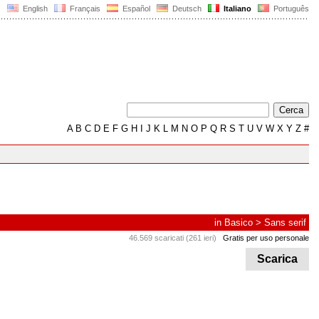
English
Français
Español
Deutsch
Italiano
Português
A
B
C
D
E
F
G
H
I
J
K
L
M
N
O
P
Q
R
S
T
U
V
W
X
Y
Z
#
in
Basico
>
Sans serif
46.569 scaricati (261 ieri)
Gratis per uso personale
Scarica