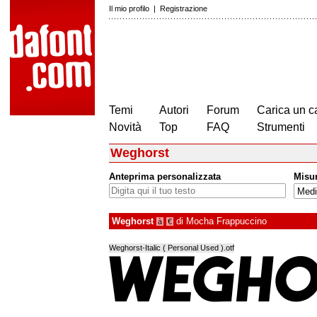
Il mio profilo
|
Registrazione
Temi
Autori
Forum
Carica un c
Novità
Top
FAQ
Strumenti
Weghorst
Anteprima personalizzata
Misu
Weghorst
di
Mocha Frappuccino
à
€
Weghorst-Italic ( Personal Used ).otf