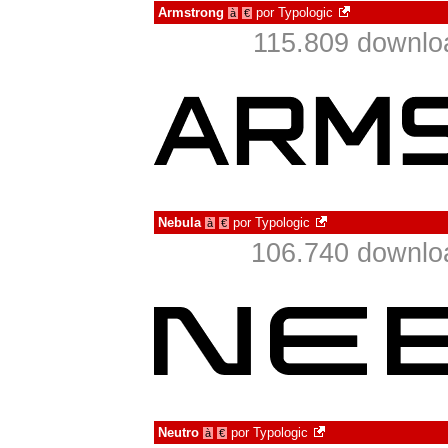
Armstrong
por
Typologic
à
€
115.809 downlo
Nebula
por
Typologic
à
€
106.740 downlo
Neutro
por
Typologic
à
€