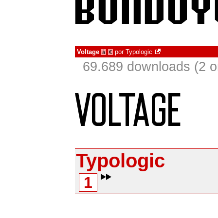
Voltage
por
Typologic
à
€
69.689 downloads (2 
Typologic
1