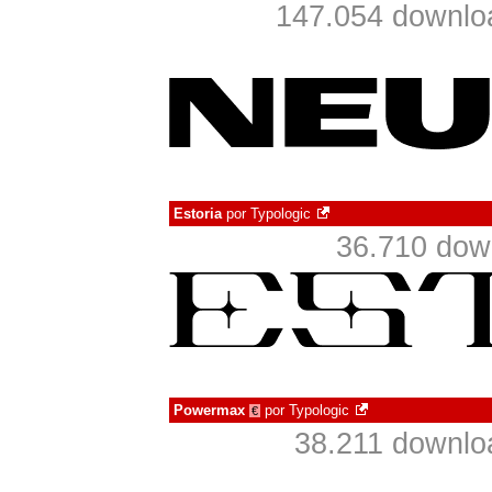
147.054 downlo
Estoria
por
Typologic
36.710 dow
Powermax
por
Typologic
€
38.211 downlo