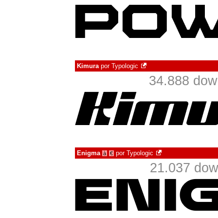
Kimura
por
Typologic
34.888 dow
Enigma
por
Typologic
à
€
21.037 dow