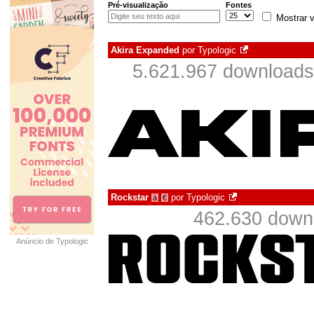
Pré-visualização
Fontes
Mostrar v
Akira Expanded
por
Typologic
5.621.967 downloads
Rockstar
por
Typologic
à
€
462.630 down
Anúncio de Typologic