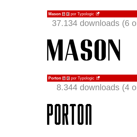
Mason
por
Typologic
à
€
37.134 downloads (6 
Porton
por
Typologic
à
€
8.344 downloads (4 