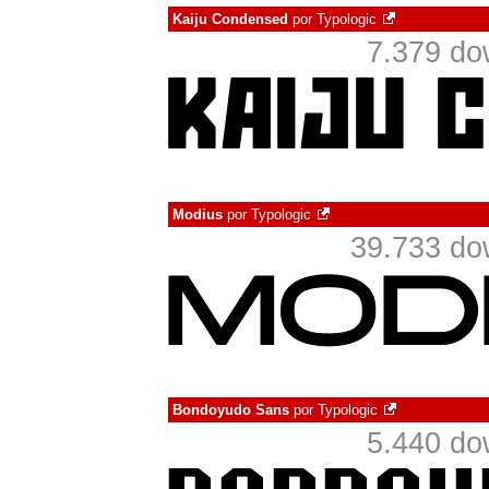
Kaiju Condensed
por
Typologic
7.379 do
Modius
por
Typologic
39.733 do
Bondoyudo Sans
por
Typologic
5.440 do