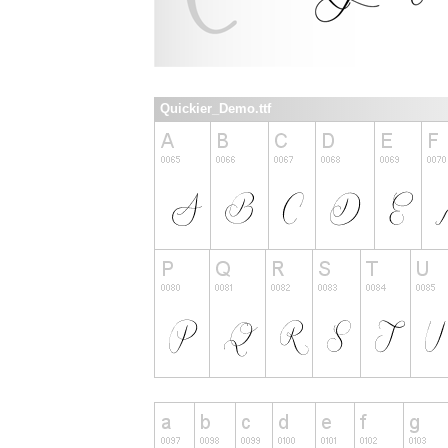
Quickier_Demo.ttf