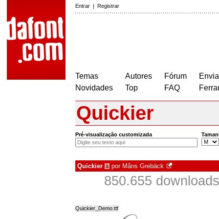
Entrar
|
Registrar
Temas
Autores
Fórum
Envia
Novidades
Top
FAQ
Ferra
Quickier
Pré-visualização customizada
Taman
Quickier
por
Måns Grebäck
à
850.655 downloads
Quickier_Demo.ttf