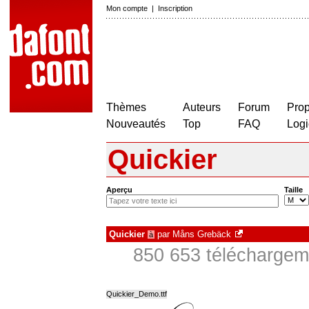
Mon compte
|
Inscription
Thèmes
Auteurs
Forum
Prop
Nouveautés
Top
FAQ
Logi
Quickier
Aperçu
Taille
Quickier
par
Måns Grebäck
à
850 653 téléchargeme
Quickier_Demo.ttf