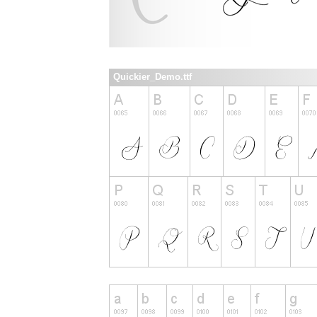
Quickier_Demo.ttf