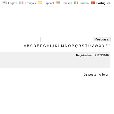
English
Français
Español
Deutsch
Italiano
Português
A
B
C
D
E
F
G
H
I
J
K
L
M
N
O
P
Q
R
S
T
U
V
W
X
Y
Z
#
Registrado em 21/09/2016
62 posts no fórum