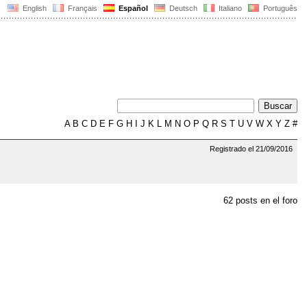
English
Français
Español
Deutsch
Italiano
Português
A
B
C
D
E
F
G
H
I
J
K
L
M
N
O
P
Q
R
S
T
U
V
W
X
Y
Z
#
Registrado el 21/09/2016
62 posts en el foro