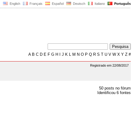
English
Français
Español
Deutsch
Italiano
Português
A
B
C
D
E
F
G
H
I
J
K
L
M
N
O
P
Q
R
S
T
U
V
W
X
Y
Z
#
Registrado em 22/08/2017
50 posts no fórum
Identificou 6 fontes