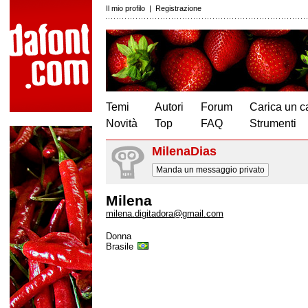
Il mio profilo
|
Registrazione
Temi
Autori
Forum
Carica un c
Novità
Top
FAQ
Strumenti
MilenaDias
Manda un messaggio privato
Milena
milena.digitadora@gmail.com
Donna
Brasile