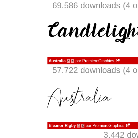
69.586 downloads (4 
Australia
por
PremiereGraphics
à
€
57.722 downloads (4 
Eleanor Rigby
por
PremiereGraphics
à
€
3.442 do