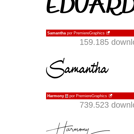
Samantha
por
PremiereGraphics
159.185 downl
Harmony
por
PremiereGraphics
à
739.523 downl