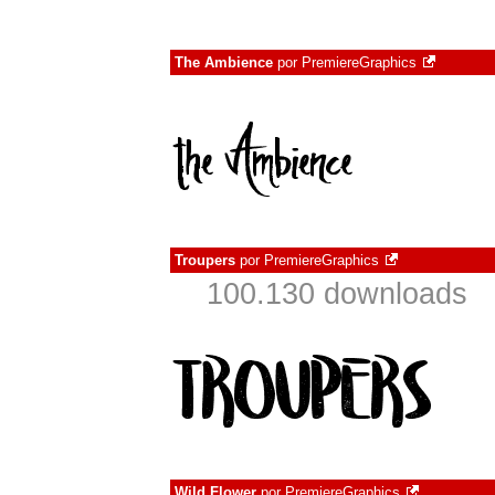
The Ambience
por
PremiereGraphics
Troupers
por
PremiereGraphics
100.130 downloads
Wild Flower
por
PremiereGraphics