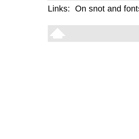
Links:
On snot and font