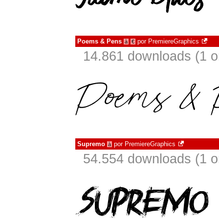
Poems & Pens
por
PremiereGraphics
à
€
14.861 downloads (1 
Supremo
por
PremiereGraphics
à
54.554 downloads (1 