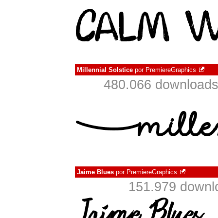
Millennial Solstice
por
PremiereGraphics
480.066 downloads
Jaime Blues
por
PremiereGraphics
151.979 downl