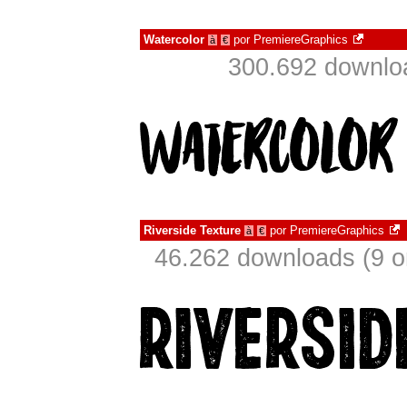
Watercolor
por
PremiereGraphics
à
€
300.692 downlo
Riverside Texture
por
PremiereGraphics
à
€
46.262 downloads (9 