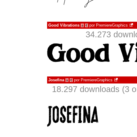
Good Vibrations
por
PremiereGraphics
à
€
34.273 downl
Josefina
por
PremiereGraphics
à
€
18.297 downloads (3 