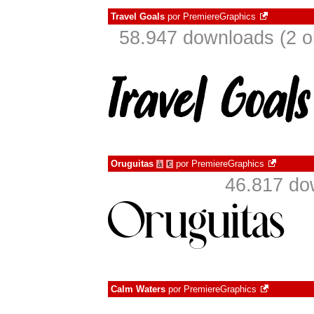
Travel Goals
por
PremiereGraphics
58.947 downloads (2 
Oruguitas
por
PremiereGraphics
à
€
46.817 do
Calm Waters
por
PremiereGraphics