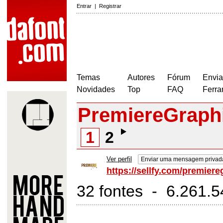
Entrar
|
Registrar
Temas
Autores
Fórum
Envia
Novidades
Top
FAQ
Ferra
PremiereGraph
1
2
Ver perfil
Enviar uma mensagem privad
https://sellfy.com/premiere
32 fontes - 6.261.