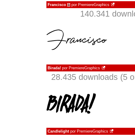
Francisco
por
PremiereGraphics
à
140.341 downl
Birada!
por
PremiereGraphics
28.435 downloads (5 
Candlelight
por
PremiereGraphics