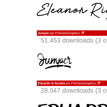
Jumper
por
PremiereGraphics
51.453 downloads (3 
Eduardo & Aurelia
por
PremiereGraphics
28.047 downloads (3 