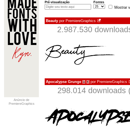
Pré-visualização
Fontes
Mostrar v
Beauty
por
PremiereGraphics
2.987.530 download
Apocalypse Grunge
por
PremiereGraphics
à
€
298.014 downloads 
Anúncio de
PremiereGraphics