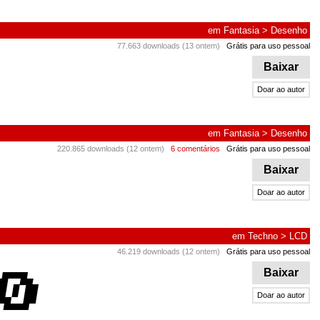
em
Fantasia
>
Desenho
77.663 downloads (13 ontem)
Grátis para uso pessoal
Baixar
Doar ao autor
em
Fantasia
>
Desenho
220.865 downloads (12 ontem)
6 comentários
Grátis para uso pessoal
Baixar
Doar ao autor
em
Techno
>
LCD
46.219 downloads (12 ontem)
Grátis para uso pessoal
Baixar
Doar ao autor