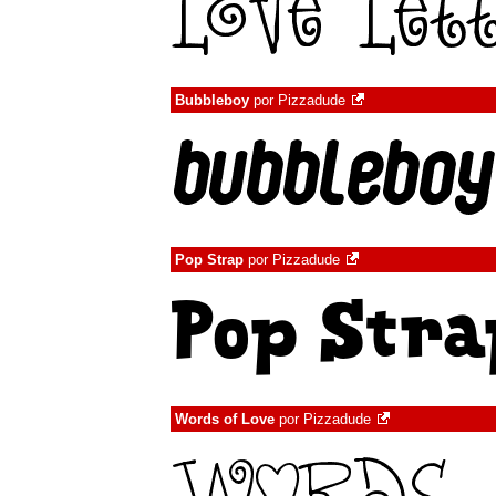
Bubbleboy
por
Pizzadude
Pop Strap
por
Pizzadude
Words of Love
por
Pizzadude