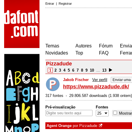
Entrar
|
Registrar
Temas
Autores
Fórum
Envia
Novidades
Top
FAQ
Ferra
Pizzadude
1
2
3
4
5
6
7
8
9
10
...
13
Jakob Fischer
Ver perfil
Enviar uma
https://www.pizzadude.dk/
317 fontes - 29.806.587 downloads (1.938 ontem)
Pré-visualização
Fontes
Mostrar
Agent Orange
por
Pizzadude