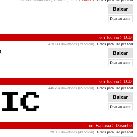
2.576.417 downloads (115 ontem)
21 comentários
Grátis para uso pessoal
Baixar
Doar ao autor
em
Techno
>
LCD
410.141 downloads (79 ontem)
Grátis para uso pessoal
Baixar
Doar ao autor
em
Techno
>
LCD
446.284 downloads (65 ontem)
Grátis para uso pessoal
Baixar
Doar ao autor
em
Fantasia
>
Desenho
20.062 downloads (43 ontem)
Grátis para uso pessoal