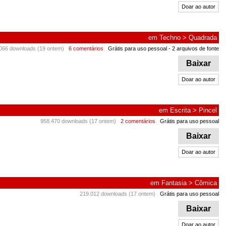
Doar ao autor
em
Techno
>
Quadrada
066 downloads (19 ontem)
6 comentários
Grátis para uso pessoal
- 2 arquivos de fonte
Baixar
Doar ao autor
em
Escrita
>
Pincel
958.470 downloads (17 ontem)
2 comentários
Grátis para uso pessoal
Baixar
Doar ao autor
em
Fantasia
>
Cômica
219.012 downloads (17 ontem)
Grátis para uso pessoal
Baixar
Doar ao autor