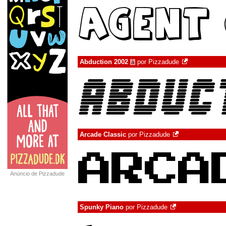
Abduction 2002
por
Pizzadude
à
Arcade Classic
por
Pizzadude
Anúncio de Pizzadude
Spunky Piano
por
Pizzadude