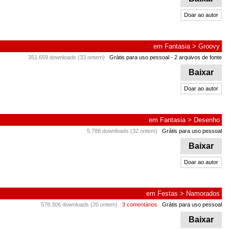
Doar ao autor
em
Fantasia
>
Groovy
351.659 downloads (33 ontem)
Grátis para uso pessoal
- 2 arquivos de fonte
Baixar
Doar ao autor
em
Fantasia
>
Desenho
5.788 downloads (32 ontem)
Grátis para uso pessoal
Baixar
Doar ao autor
em
Festas
>
Namorados
578.306 downloads (20 ontem)
3 comentários
Grátis para uso pessoal
Baixar