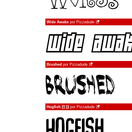
Wide Awake
por
Pizzadude
Brushed
por
Pizzadude
Hogfish
por
Pizzadude
à
€