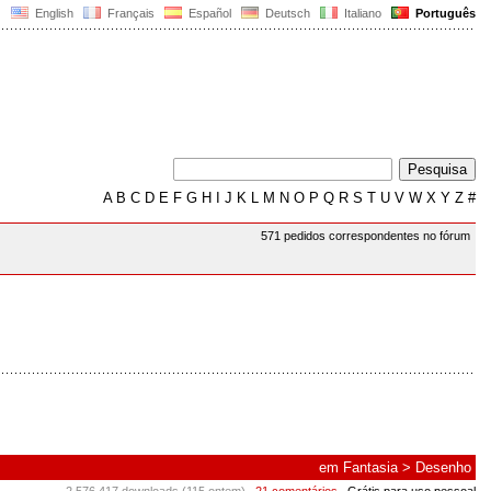
English
Français
Español
Deutsch
Italiano
Português
A
B
C
D
E
F
G
H
I
J
K
L
M
N
O
P
Q
R
S
T
U
V
W
X
Y
Z
#
571 pedidos correspondentes no fórum
em
Fantasia
>
Desenho