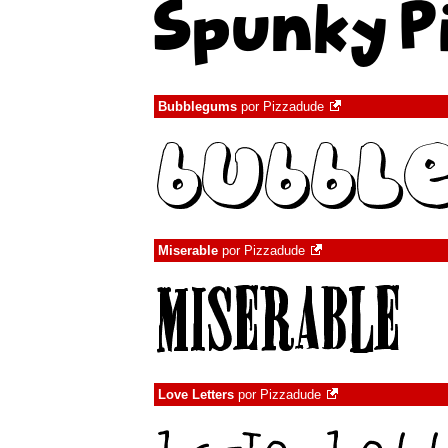
Bubblegums
por
Pizzadude
Miserable
por
Pizzadude
Love Letters
por
Pizzadude