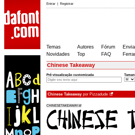
Entrar
|
Registrar
Temas
Autores
Fórum
Envia
Novidades
Top
FAQ
Ferra
Chinese Takeaway
Pré-visualização customizada
Taman
Chinese Takeaway
por
Pizzadude
CHINESETAKEAWAY.ttf