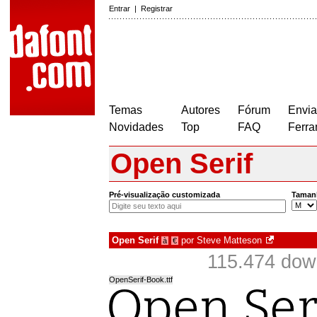
Entrar
|
Registrar
Temas
Autores
Fórum
Envia
Novidades
Top
FAQ
Ferra
Open Serif
Pré-visualização customizada
Taman
Open Serif
por
Steve Matteson
à
€
115.474 dow
OpenSerif-Book.ttf