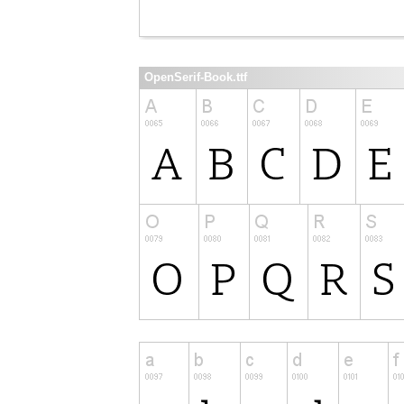
OpenSerif-Book.ttf