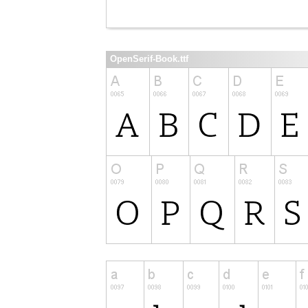
OpenSerif-Book.ttf