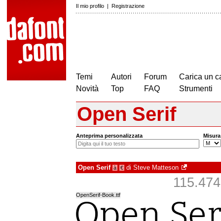
Il mio profilo
|
Registrazione
Temi
Autori
Forum
Carica un c
Novità
Top
FAQ
Strumenti
Open Serif
Anteprima personalizzata
Misura
Open Serif
di
Steve Matteson
à
€
115.474 
OpenSerif-Book.ttf