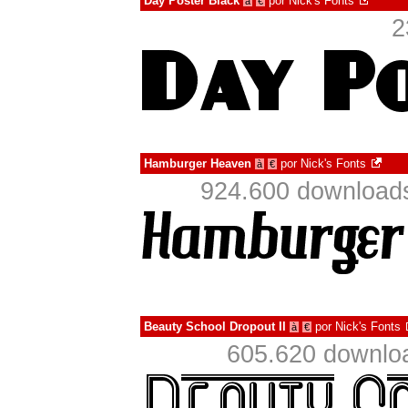
Day Poster Black
por
Nick's Fonts
à
€
2
Hamburger Heaven
por
Nick's Fonts
à
€
924.600 downloads
Beauty School Dropout II
por
Nick's Fonts
à
€
605.620 downlo