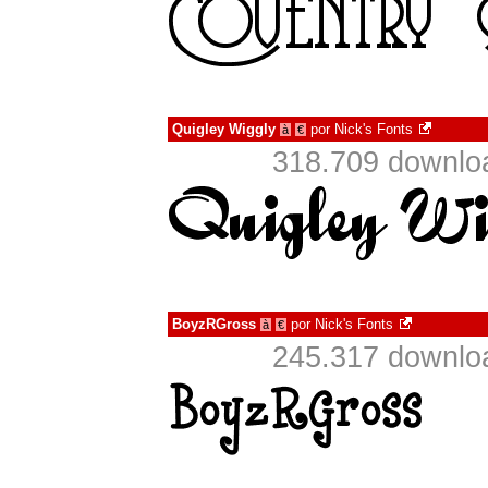
Quigley Wiggly
por
Nick's Fonts
à
€
318.709 downlo
BoyzRGross
por
Nick's Fonts
à
€
245.317 downlo