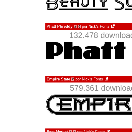
Phatt Phreddy
por
Nick's Fonts
à
€
132.478 downloa
Empire State
por
Nick's Fonts
€
579.361 downloa
East Market
por
Nick's Fonts