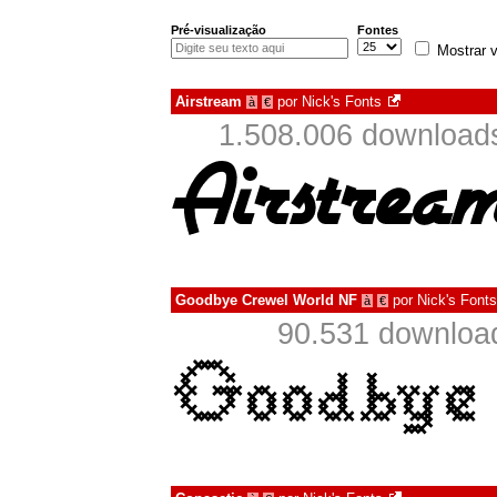
Pré-visualização
Fontes
Mostrar v
Airstream
por
Nick's Fonts
à
€
1.508.006 download
Goodbye Crewel World NF
por
Nick's Fonts
à
€
90.531 downloa