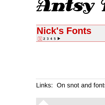
Nick's Fonts
1
2
3
4
5
Links:
On snot and font