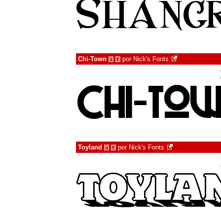
Chi-Town
por
Nick's Fonts
à
€
Toyland
por
Nick's Fonts
à
€