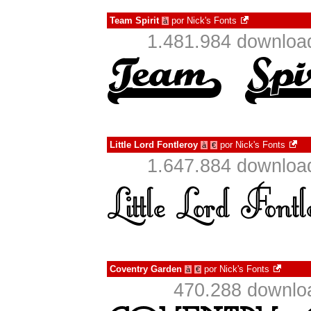
Team Spirit
por
Nick's Fonts
à
1.481.984 downloa
Little Lord Fontleroy
por
Nick's Fonts
à
€
1.647.884 downloa
Coventry Garden
por
Nick's Fonts
à
€
470.288 downlo