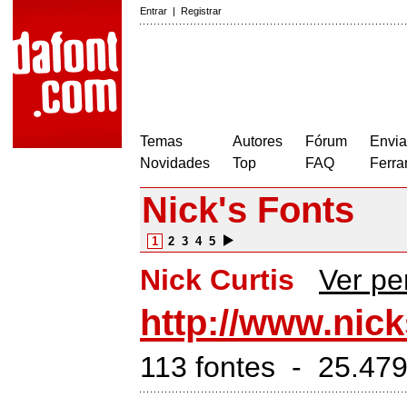
Entrar
|
Registrar
Temas
Autores
Fórum
Envia
Novidades
Top
FAQ
Ferra
Nick's Fonts
1
2
3
4
5
Nick Curtis
Ver per
http://www.nic
113 fontes - 25.47