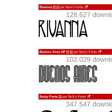
Rivanna
por
Nick's Fonts
à
€
128.627 downl
Buenos Aires NF
por
Nick's Fonts
à
€
102.029 downl
Antsy Pants
por
Nick's Fonts
€
347.547 downl