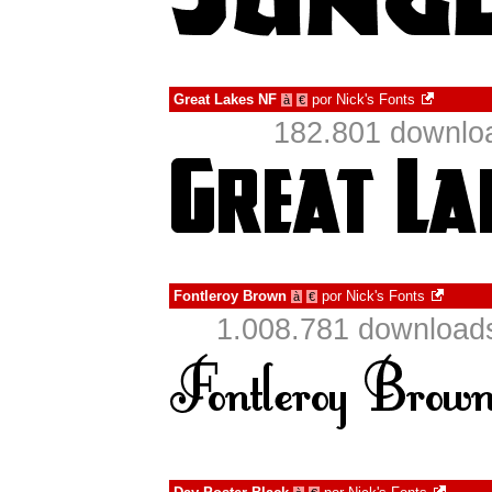
Great Lakes NF
por
Nick's Fonts
à
€
182.801 downlo
Fontleroy Brown
por
Nick's Fonts
à
€
1.008.781 download