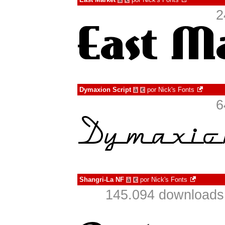
à
€
2
Dymaxion Script
por
Nick's Fonts
à
€
6
Shangri-La NF
por
Nick's Fonts
à
€
145.094 downloads