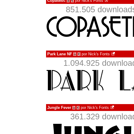
Copasetic
por
Nick's Fonts
à
€
851.505 downloads
Park Lane NF
por
Nick's Fonts
à
€
1.094.925 downloa
Jungle Fever
por
Nick's Fonts
à
€
361.329 downloa