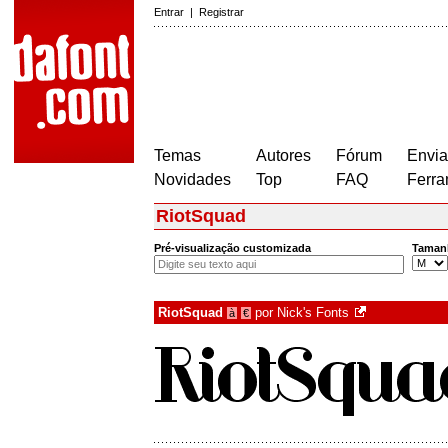
Entrar
|
Registrar
Temas
Autores
Fórum
Envia
Novidades
Top
FAQ
Ferra
RiotSquad
Pré-visualização customizada
Taman
RiotSquad
por
Nick's Fonts
à
€