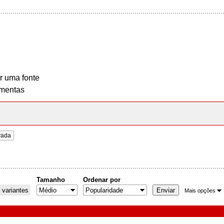
r uma fonte
mentas
vada
Tamanho
Ordenar por
 variantes
Mais opções