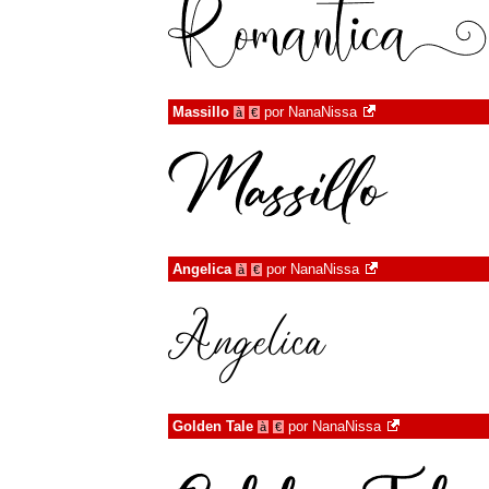
Massillo
por
NanaNissa
à
€
Angelica
por
NanaNissa
à
€
Golden Tale
por
NanaNissa
à
€