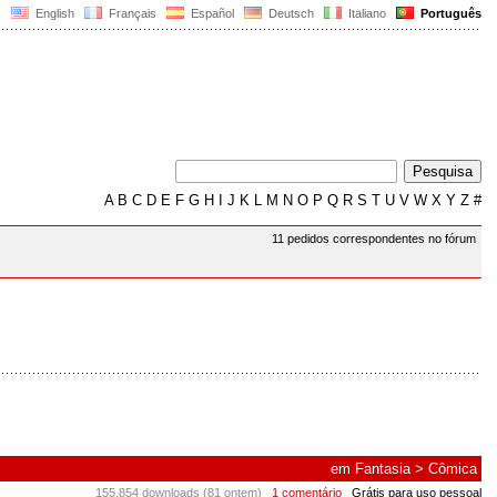
English
Français
Español
Deutsch
Italiano
Português
A
B
C
D
E
F
G
H
I
J
K
L
M
N
O
P
Q
R
S
T
U
V
W
X
Y
Z
#
11 pedidos correspondentes no fórum
em
Fantasia
>
Cômica
155.854 downloads (81 ontem)
1 comentário
Grátis para uso pessoal