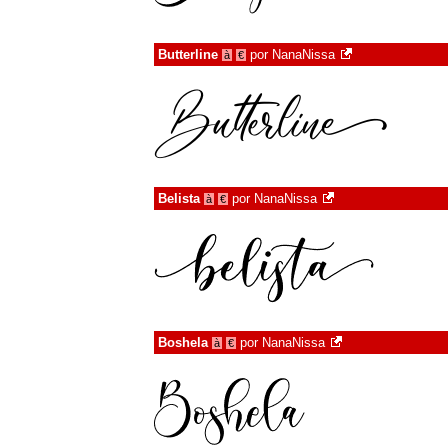
Butterline
por
NanaNissa
à
€
Belista
por
NanaNissa
à
€
Boshela
por
NanaNissa
à
€