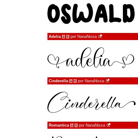
Adelia
por
NanaNissa
à
€
Cinderella
por
NanaNissa
à
€
Romantica
por
NanaNissa
à
€