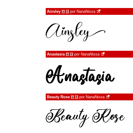
Ainsley
por
NanaNissa
à
€
Anastasia
por
NanaNissa
à
€
Beauty Rose
por
NanaNissa
à
€