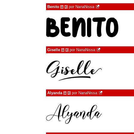
Benito
por
NanaNissa
à
€
Giselle
por
NanaNissa
à
€
Alyanda
por
NanaNissa
à
€