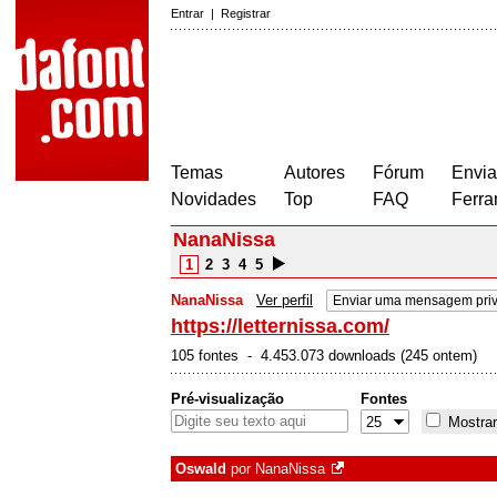
Entrar
|
Registrar
Temas
Autores
Fórum
Envia
Novidades
Top
FAQ
Ferra
NanaNissa
1
2
3
4
5
NanaNissa
Ver perfil
Enviar uma mensagem pri
https://letternissa.com/
105 fontes - 4.453.073 downloads (245 ontem)
Pré-visualização
Fontes
Mostrar
Oswald
por
NanaNissa