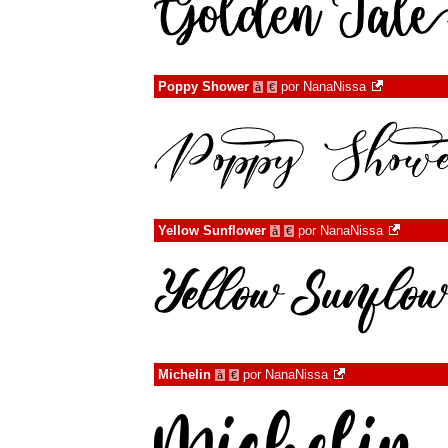
Poppy Shower
por
NanaNissa
à
€
Yellow Sunflower
por
NanaNissa
à
€
Michelin
por
NanaNissa
à
€