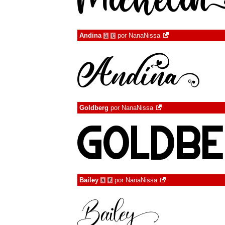
Andina
por
NanaNissa
à
€
Goldberg
por
NanaNissa
Bailey
por
NanaNissa
à
€