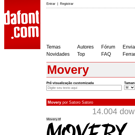
Entrar
|
Registrar
Temas
Autores
Fórum
Envia
Novidades
Top
FAQ
Ferra
Movery
Pré-visualização customizada
Taman
Movery
por
Satoro Satoro
14.004 dow
Movery.ttf