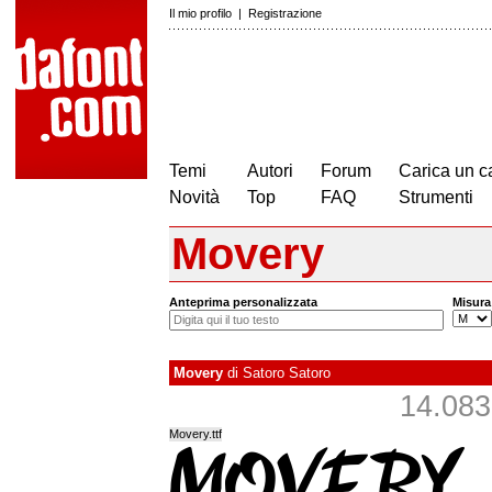
Il mio profilo
|
Registrazione
Temi
Autori
Forum
Carica un c
Novità
Top
FAQ
Strumenti
Movery
Anteprima personalizzata
Misura
Movery
di
Satoro Satoro
14.083 
Movery.ttf