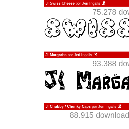
JI Swiss Cheese
por
Jeri Ingalls
75.278 do
JI Margarita
por
Jeri Ingalls
93.388 do
JI Chubby / Chunky Caps
por
Jeri Ingalls
88.915 download