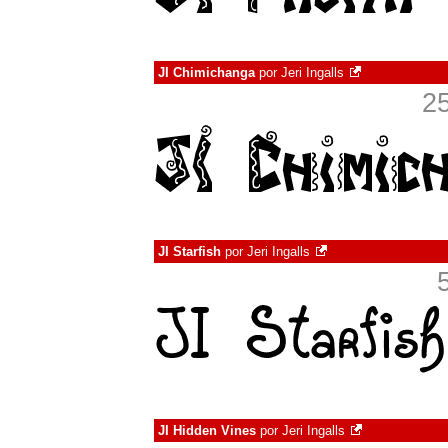
JI Chimichanga
por
Jeri Ingalls
2
JI Starfish
por
Jeri Ingalls
JI Hidden Vines
por
Jeri Ingalls