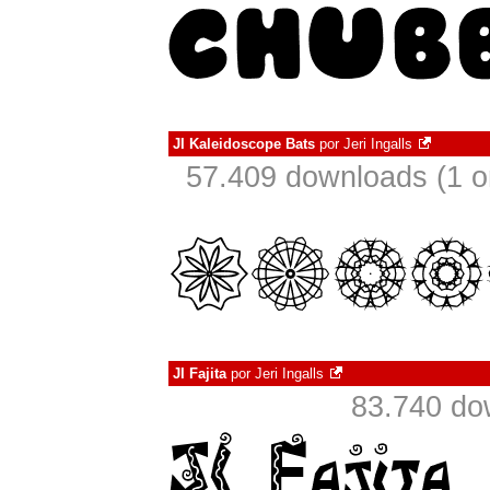
JI Kaleidoscope Bats
por
Jeri Ingalls
57.409 downloads (1 
JI Fajita
por
Jeri Ingalls
83.740 do