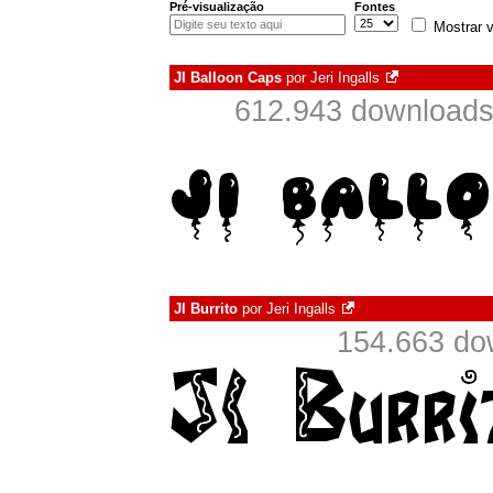
Pré-visualização
Fontes
Mostrar v
JI Balloon Caps
por
Jeri Ingalls
612.943 downloads
JI Burrito
por
Jeri Ingalls
154.663 do