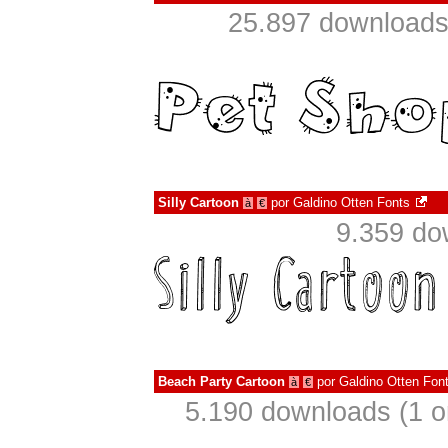
25.897 downloads
Silly Cartoon
por
Galdino Otten Fonts
à
€
9.359 do
Beach Party Cartoon
por
Galdino Otten Fon
à
€
5.190 downloads (1 