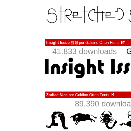
Insight Issue
por
Galdino Otten Fonts
à
€
41.833 downloads
G
Zodiac Nice
por
Galdino Otten Fonts
89.390 downlo