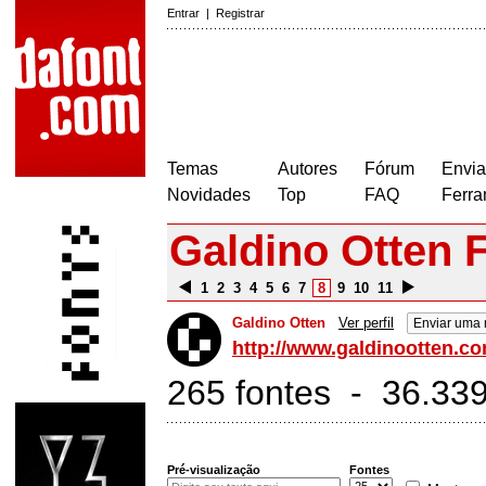
Entrar
|
Registrar
Temas
Autores
Fórum
Envia
Novidades
Top
FAQ
Ferra
Galdino Otten 
1
2
3
4
5
6
7
8
9
10
11
Galdino Otten
Ver perfil
Enviar uma
http://www.galdinootten.c
265 fontes - 36.33
Pré-visualização
Fontes