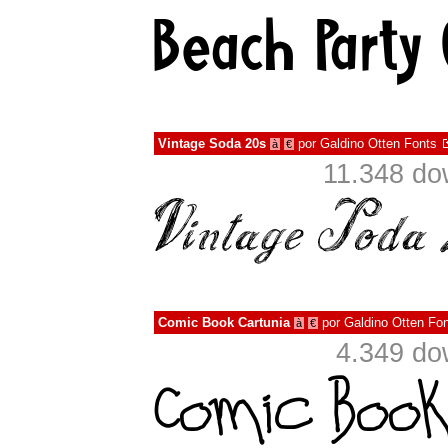
Vintage Soda 20s
por
Galdino Otten Fonts
à
€
11.348 do
Comic Book Cartunia
por
Galdino Otten Fo
à
€
4.349 do