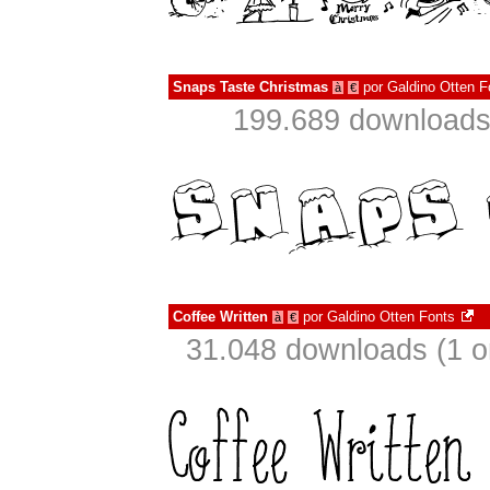
Snaps Taste Christmas
por
Galdino Otten F
à
€
199.689 downloads
Coffee Written
por
Galdino Otten Fonts
à
€
31.048 downloads (1 