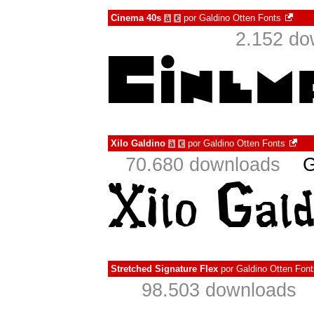
Cinema 40s
por
Galdino Otten Fonts
à
€
2.152 do
Xilo Galdino
por
Galdino Otten Fonts
à
€
70.680 downloads
G
Stretched Signature Flex
por
Galdino Otten Font
98.503 downloads