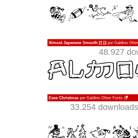
Almost Japanese Smooth
por
Galdino Otte
à
€
48.927 do
Ease Christmas
por
Galdino Otten Fonts
33.254 downloads