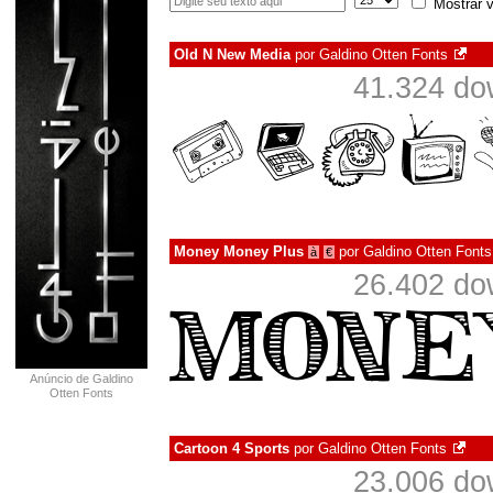
Mostrar v
Old N New Media
por
Galdino Otten Fonts
41.324 do
Money Money Plus
por
Galdino Otten Fonts
à
€
26.402 do
Anúncio de Galdino
Otten Fonts
Cartoon 4 Sports
por
Galdino Otten Fonts
23.006 do