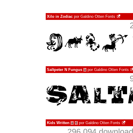
Xilo in Zodiac
por
Galdino Otten Fonts
Saltpeter N Fungus
por
Galdino Otten Fonts
à
Kids Written
por
Galdino Otten Fonts
à
€
296.094 downloa