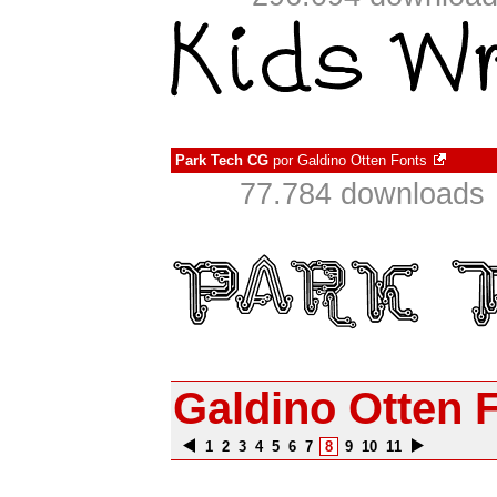
Park Tech CG
por
Galdino Otten Fonts
77.784 downloads
Galdino Otten 
1
2
3
4
5
6
7
8
9
10
11