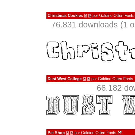
Christmas Cookies
por
Galdino Otten Fonts
à
€
76.831 downloads (1 
Dust West College
por
Galdino Otten Fonts
à
€
66.182 do
Pet Shop
por
Galdino Otten Fonts
à
€