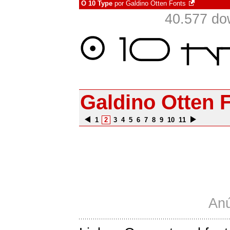
O 10 Type
por
Galdino Otten Fonts
40.577 do
Galdino Otten 
1
2
3
4
5
6
7
8
9
10
11
Anú