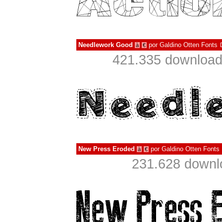
Needlework Good
por
Galdino Otten Fonts
à
€
421.335 download
New Press Eroded
por
Galdino Otten Fonts
à
€
231.628 downl