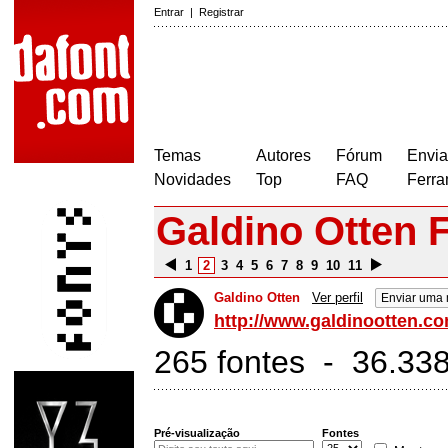
Entrar
|
Registrar
Temas
Autores
Fórum
Envia
Novidades
Top
FAQ
Ferra
Galdino Otten 
1
2
3
4
5
6
7
8
9
10
11
Galdino Otten
Ver perfil
Enviar uma
http://www.galdinootten.c
265 fontes - 36.33
Pré-visualização
Fontes