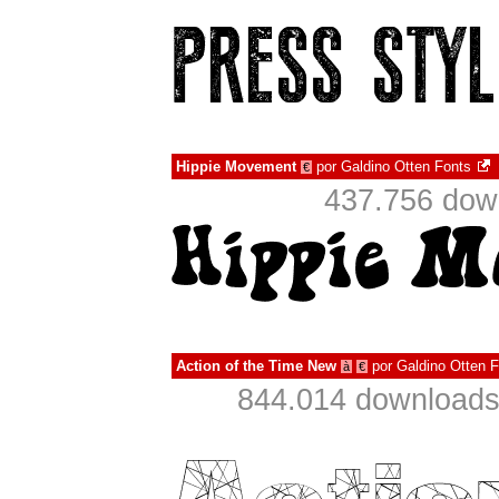
Hippie Movement
por
Galdino Otten Fonts
€
437.756 dow
Action of the Time New
por
Galdino Otten 
à
€
844.014 downloads