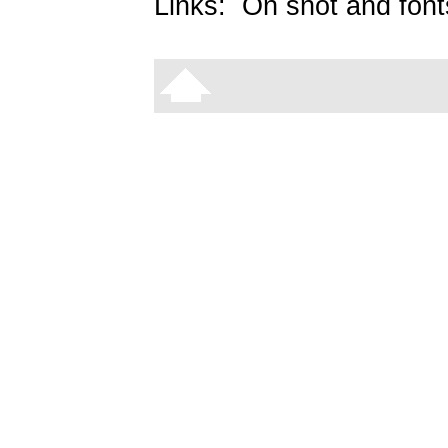
Links:
On snot and font