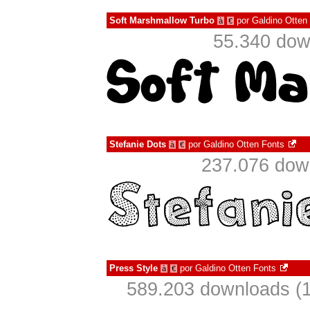
Soft Marshmallow Turbo
por
Galdino Otten
à
€
55.340 dow
Stefanie Dots
por
Galdino Otten Fonts
à
€
237.076 dow
Press Style
por
Galdino Otten Fonts
à
€
589.203 downloads (