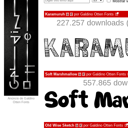
Mostrar v
Karamuruh
por
Galdino Otten Fonts
à
€
227.257 downloads 
Soft Marshmallow
por
Galdino Otten Fonts
à
€
557.865 dow
Anúncio de Galdino
Otten Fonts
Old Wise Sketch
por
Galdino Otten Fonts
à
€