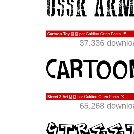
Cartoon Toy
por
Galdino Otten Fonts
à
€
37.336 downlo
Street 2 Art
por
Galdino Otten Fonts
à
€
65.268 downlo