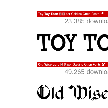
Toy Toy Toon
por
Galdino Otten Fonts
à
€
23.385 downlo
Old Wise Lord
por
Galdino Otten Fonts
à
€
49.265 downlo