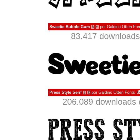
Sweetie Bubble Gum
por
Galdino Otten Fon
à
€
83.417 downloads
Press Style Serif
por
Galdino Otten Fonts
à
€
206.089 downloads 