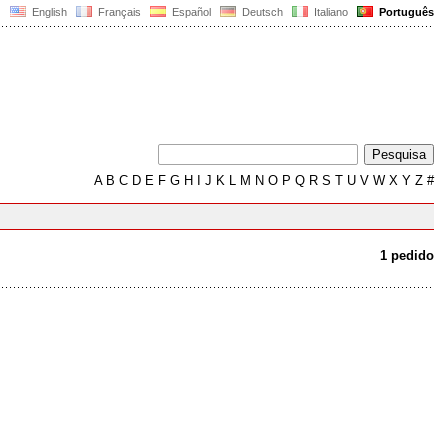
English
Français
Español
Deutsch
Italiano
Português
A
B
C
D
E
F
G
H
I
J
K
L
M
N
O
P
Q
R
S
T
U
V
W
X
Y
Z
#
1 pedido