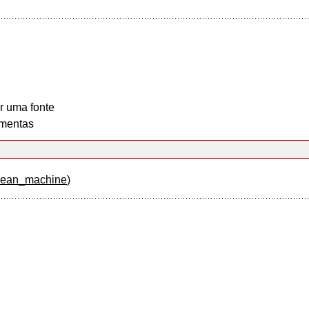
r uma fonte
mentas
ean_machine
)