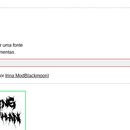
r uma fonte
mentas
por
Irina ModBlackmoon
)