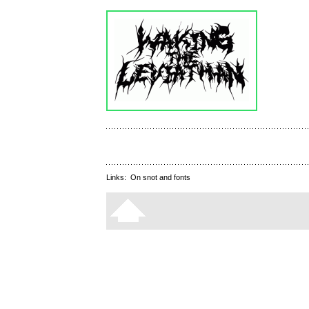
Links:
On snot and fonts