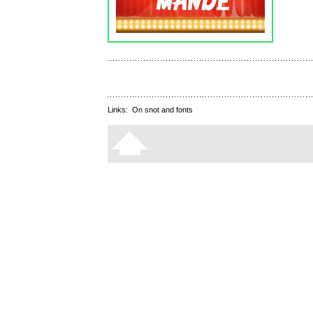
Links:
On snot and fonts