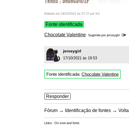
Editado em 18/10/2021 às 07:27 por frd
Fonte identificada
Chocolate Valentine
Sugerida por
jerseygirl
jerseygirl
17/10/2021 às 19:53
Fonte identificada:
Chocolate Valentine
Responder
→
→
Fórum
Identificação de fontes
Volta
Links:
On snot and fonts