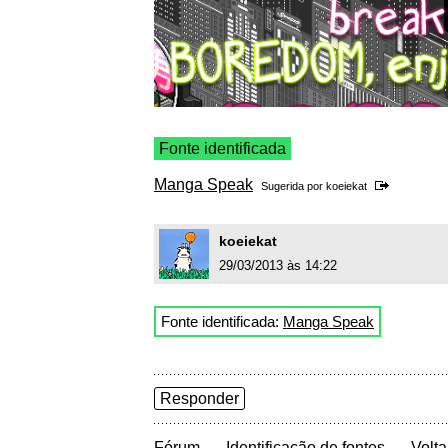
Fonte identificada
Manga Speak
Sugerida por
koeiekat
koeiekat
29/03/2013 às 14:22
Fonte identificada:
Manga Speak
Responder
→
→
Fórum
Identificação de fontes
Volta