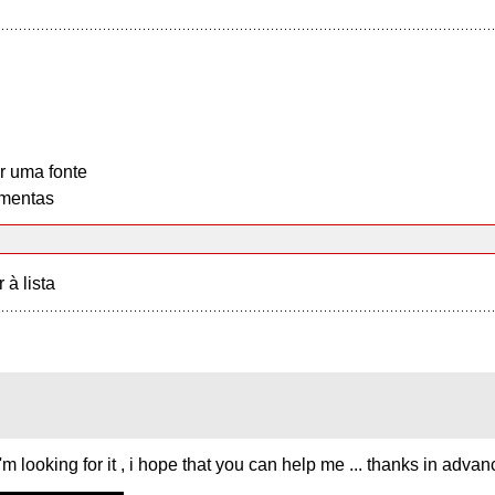
r uma fonte
mentas
r à lista
i'm looking for it , i hope that you can help me ... thanks in advan