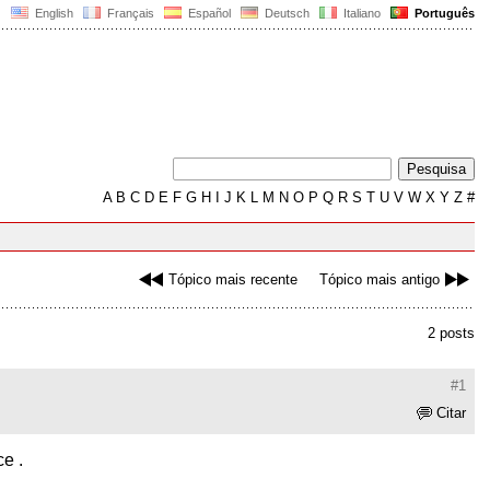
English
Français
Español
Deutsch
Italiano
Português
A
B
C
D
E
F
G
H
I
J
K
L
M
N
O
P
Q
R
S
T
U
V
W
X
Y
Z
#
Tópico mais recente
Tópico mais antigo
2 posts
#1
Citar
ce .