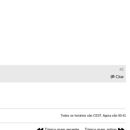
#2
Citar
Todos os horários são CEST. Agora são 00:41
Tópico mais recente
Tópico mais antigo