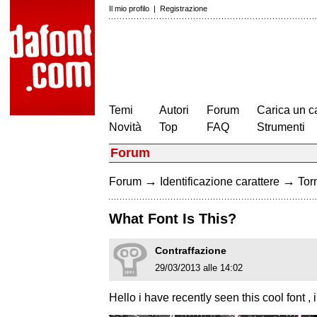
Il mio profilo
|
Registrazione
Temi
Autori
Forum
Carica un c
Novità
Top
FAQ
Strumenti
Forum
→
→
Forum
Identificazione carattere
Torn
What Font Is This?
Contraffazione
29/03/2013 alle 14:02
Hello i have recently seen this cool font , 