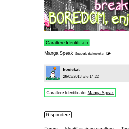
Carattere Identificato
Manga Speak
Suggeriti da
koeiekat
koeiekat
29/03/2013 alle 14:22
Carattere Identificato:
Manga Speak
Rispondere
→
→
Forum
Identificazione carattere
Torn