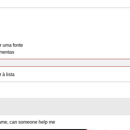
r uma fonte
mentas
r à lista
he name, can someone help me