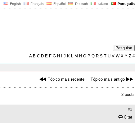
English
Français
Español
Deutsch
Italiano
Português
A
B
C
D
E
F
G
H
I
J
K
L
M
N
O
P
Q
R
S
T
U
V
W
X
Y
Z
#
Tópico mais recente
Tópico mais antigo
2 posts
#1
Citar