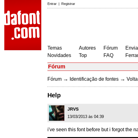
Entrar
|
Registrar
Temas
Autores
Fórum
Envia
Novidades
Top
FAQ
Ferra
Fórum
→
→
Fórum
Identificação de fontes
Volta
Help
JRVS
13/03/2013 às 04:39
i've seen this font before but i forgot t