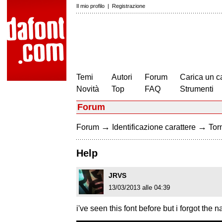
Il mio profilo
|
Registrazione
Temi
Autori
Forum
Carica un c
Novità
Top
FAQ
Strumenti
Forum
→
→
Forum
Identificazione carattere
Torn
Help
JRVS
13/03/2013 alle 04:39
i've seen this font before but i forgot t