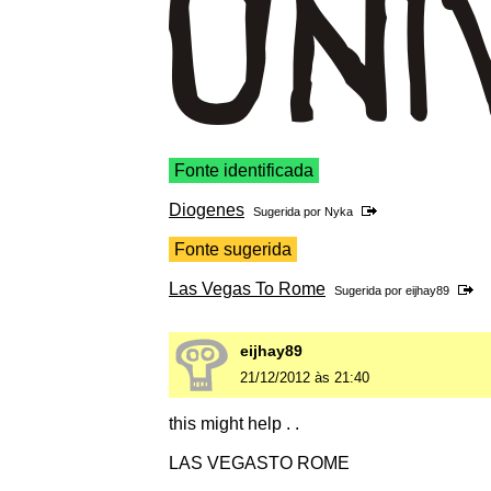
Fonte identificada
Diogenes
Sugerida por
Nyka
Fonte sugerida
Las Vegas To Rome
Sugerida por
eijhay89
eijhay89
21/12/2012 às 21:40
this might help . .
LAS VEGASTO ROME