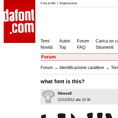
Il mio profilo
|
Registrazione
Temi
Autori
Forum
Carica un c
Novità
Top
FAQ
Strumenti
Forum
→
→
Forum
Identificazione carattere
Torn
what font is this?
SikeeeE
21/12/2012 alle 15:30