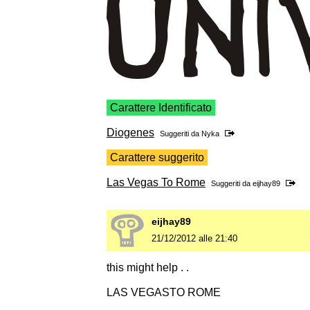
Carattere Identificato
Diogenes
Suggeriti da
Nyka
Carattere suggerito
Las Vegas To Rome
Suggeriti da
eijhay89
eijhay89
21/12/2012 alle 21:40
this might help . .
LAS VEGASTO ROME