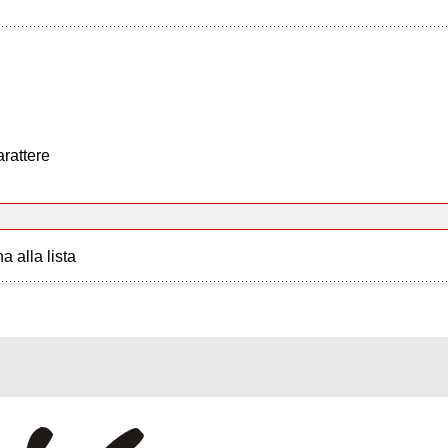
arattere
a alla lista