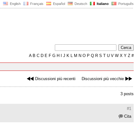
English
Français
Español
Deutsch
Italiano
Português
A
B
C
D
E
F
G
H
I
J
K
L
M
N
O
P
Q
R
S
T
U
V
W
X
Y
Z
#
Discussioni più recenti
Discussioni più vecchie
3 posts
#1
Cita