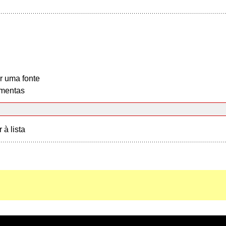
r uma fonte
mentas
r à lista