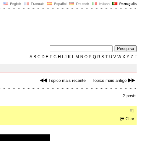
English
Français
Español
Deutsch
Italiano
Português
A
B
C
D
E
F
G
H
I
J
K
L
M
N
O
P
Q
R
S
T
U
V
W
X
Y
Z
#
Tópico mais recente
Tópico mais antigo
2 posts
#1
Citar