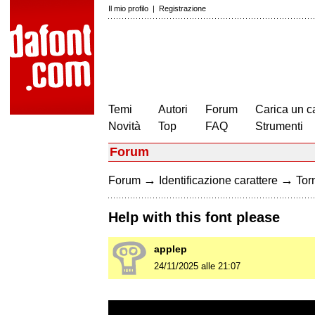
Il mio profilo
|
Registrazione
Temi
Autori
Forum
Carica un c
Novità
Top
FAQ
Strumenti
Forum
→
→
Forum
Identificazione carattere
Torn
Help with this font please
applep
24/11/2025 alle 21:07