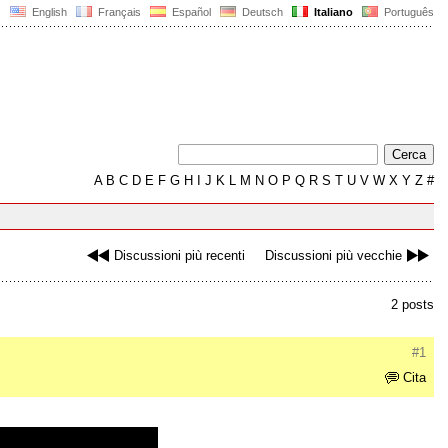
English
Français
Español
Deutsch
Italiano
Português
A
B
C
D
E
F
G
H
I
J
K
L
M
N
O
P
Q
R
S
T
U
V
W
X
Y
Z
#
Discussioni più recenti
Discussioni più vecchie
2 posts
#1
Cita